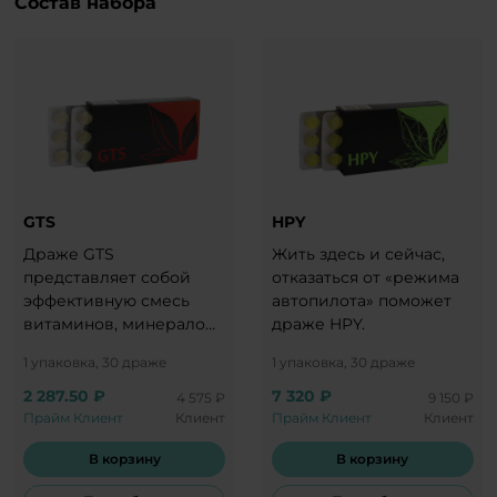
Состав набора
GTS
HPY
Драже GTS
Жить здесь и сейчас,
представляет собой
отказаться от «режима
эффективную смесь
автопилота» поможет
витаминов, минералов
драже HPY.
и растительных
1 упаковка, 30 драже
1 упаковка, 30 драже
компонентов, которая
наполняет организм
2 287.50 ₽
7 320 ₽
4 575 ₽
9 150 ₽
мощной жизненной
Прайм Клиент
Клиент
Прайм Клиент
Клиент
энергией и готовит к
В корзину
В корзину
новым подвигам!