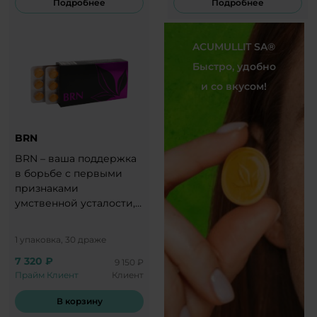
Подробнее
Подробнее
ACUMULLIT SA®
Быстро, удобно
и со вкусом!
BRN
BRN – ваша поддержка
в борьбе с первыми
признаками
умственной усталости,
угасания памяти.
1 упаковка, 30 драже
7 320 ₽
9 150 ₽
Прайм Клиент
Клиент
В корзину