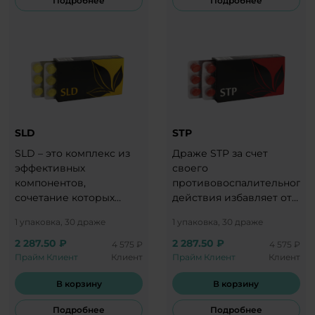
Подробнее
Подробнее
SLD
STP
SLD – это комплекс из
Драже STP за счет
эффективных
своего
компонентов,
противовоспалительного
сочетание которых
действия избавляет от
идеально подходит для
причины болевых
1 упаковка, 30 драже
1 упаковка, 30 драже
правильной и
ощущений.
слаженной работы
2 287.50 ₽
2 287.50 ₽
4 575 ₽
4 575 ₽
суставов.
Прайм Клиент
Клиент
Прайм Клиент
Клиент
В корзину
В корзину
Подробнее
Подробнее