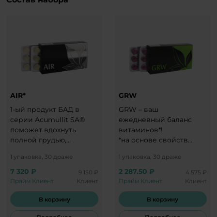
AIR*
GRW
1-ый продукт БАД в
GRW – ваш
серии Acumullit SA®
ежедневный баланс
поможет вдохнуть
витаминов*!
полной грудью,
*на основе свойств
укрепить общий
входящих в состав
1 упаковка, 30 драже
1 упаковка, 30 драже
иммунитет и
ингредиентов
защититься от вирусов
7 320 ₽
2 287.50 ₽
9 150 ₽
4 575 ₽
и бактерий.
Прайм Клиент
Клиент
Прайм Клиент
Клиент
В корзину
В корзину