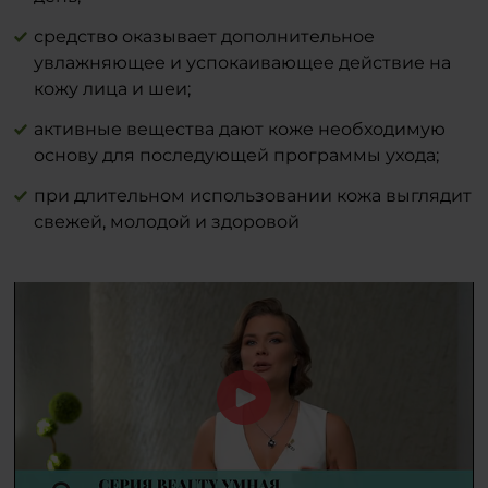
уходе.
diacetate, citric acid, parfum.
средство оказывает дополнительное
Производитель:
увлажняющее и успокаивающее действие на
APLGO GmbH
кожу лица и шеи;
Breithauptstr. 5.
DE 64404
активные вещества дают коже необходимую
Bickenbach
Deutschland/Germany
основу для последующей программы ухода;
при длительном использовании кожа выглядит
свежей, молодой и здоровой