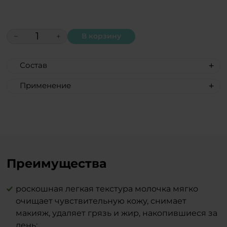
−
+
В корзину
Состав
Aqua, aloe barbadensis leaf juice,
Применение
caprylic/capric triglyceride, glycerin,
Равномерно нанесите молочко
pentylene glycol, polyglyceryl-3
кончиками пальцев на очищаемые
methylglucose distearate, stearyl alcohol,
участки кожи. Нежно вмассируйте и
glyceryl stearate, zinc oxide, disodium
протрите остатки спонжем или мягкой
laureth sulfosuccinate, sodium lauryl
косметической салфеткой. После
sulfoacetate, tocopherol, xanthan gum,
очищения рекомендуем освежить кожу
Преимущества
alcohol, propanediol, simmondsia
тоником для лица BEAUTY.
chinensis seed oil, persea gratissima oil,
argania spinosa kernel oil, prunus
роскошная легкая текстура молочка мягко
Тандем косметики BEAUTY и драже BTY
amygdalus dulcis oil, ascorbic acid, vitis
очищает чувствительную кожу, снимает
– инновация, которая перевернет ваше
vinifera seed oil, acmella oleracea extract,
макияж, удаляет грязь и жир, накопившиеся за
понимание об идеальном домашнем
dipeptide diaminobutyroyl benzylamide
день;